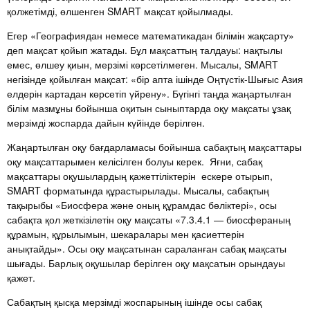
қолжетімді, өлшенген SMART мақсат қойылмады.
Егер «Географиядан немесе математикадан білімін жақсарту»
деп мақсат қойып жатады. Бұл мақсаттың талдауы: нақтылы
емес, өлшеу қиын, мерзімі көрсетілмеген. Мысалы, SMART
негізінде қойылған мақсат: «бір апта ішінде Оңтүстік-Шығыс Азия
елдерін картадан көрсетіп үйрену». Бүгінгі таңда жаңартылған
білім мазмұны бойынша оқитын сыныптарда оқу мақсаты ұзақ
мерзімді жоспарда дайын күйінде берілген.
Жаңартылған оқу бағдарламасы бойынша сабақтың мақсаттары
оқу мақсаттарымен келісілген болуы керек. Яғни, сабақ
мақсаттары оқушылардың қажеттіліктерін ескере отырып,
SMART форматында құрастырылады. Мысалы, сабақтың
тақырыбы «Биосфера және оның құрамдас бөліктері», осы
сабақта қол жеткізілетін оқу мақсаты «7.3.4.1 — биосфераның
құрамын, құрылымын, шекаралары мен қасиеттерін
анықтайды». Осы оқу мақсатынан сараланған сабақ мақсаты
шығады. Барлық оқушылар берілген оқу мақсатын орындауы
қажет.
Сабақтың қысқа мерзімді жоспарының ішінде осы сабақ