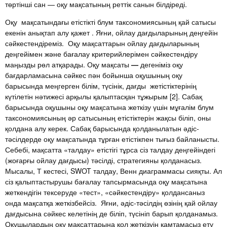
төртінші сан — оқу мақсатының реттік санын білдіреді.
Оқу мақсатындағы етістікті блум таксономиясының қай сатысы
екенін анықтап алу қажет . Яғни, ойлау дағдыларының деңгейін
сәйкестендіреміз. Оқу мақсаттарын ойлау дағдыларының
деңгейімен және бағалау критерийлерімен сәйкестендіру
маңызды рөл атқарады. Оқу мақсаты
—
дегеніміз оқу
бағдарламасына сәйкес пән бойынша оқушының оқу
барысында меңгерген білім, түсінік, дағды жетістіктерінің
күтілетін нәтижесі арқылы қалыптасқан тұжырым [2]. Сабақ
барысында оқушыны оқу мақсатына жеткізу үшін мұғалім блум
таксономиясының әр сатысының етістіктерін жақсы біліп, оны
қолдана алу керек. Сабақ барысында қолданылатын әдіс-
тәсілдерде оқу мақсатында тұрған етістікпен тығыз байланысты.
Себебі, мақсатта «талдау» етістігі тұрса сіз талдау деңгейіндегі
(жоғарғы ойлау дағдысы) тәсілді, стратегияны қолданасыз.
Мысалы, Т кестесі, SWOT талдау, Венн диаграммасы сияқты. Ал
сіз қалыптастырушы бағалау тапсырмасында оқу мақсатына
жеткендігін тексеруде «тест», «сәйкестендіру» қолдансаныз
онда мақсатқа жеткізбейсіз. Яғни, әдіс-тәсілдің өзінің қай ойлау
дағдысына сәйкес келетінің де біліп, түсініп барып қолданамыз.
Оқушылардың оқу мақсаттарына қол жеткізуін қамтамасыз ету