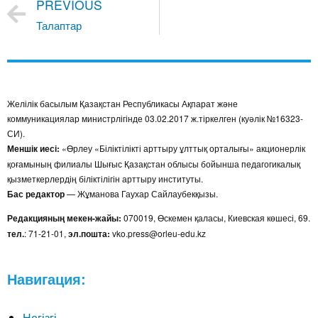
PREVIOUS
Талаптар
Желілік басылым Қазақстан Республикасы Ақпарат және
коммуникациялар министрлігінде 03.02.2017 ж.тіркелген (куәлік №16323-
СИ).
Меншік иесі:
«Өрлеу «Біліктілікті арттыру ұлттық орталығы» акционерлік
қоғамының филиалы Шығыс Қазақстан облысы бойынша педагогикалық
қызметкерлердің біліктілігін арттыру институты.
Бас редактор
— Жұманова Гаухар Сайлаубекқызы.
Редакцияның мекен-жайы:
070019, Өскемен қаласы, Киевская көшесі, 69.
тел.
: 71-21-01,
эл.пошта:
vko.press@orleu-edu.kz
Навигация:
Негізгі