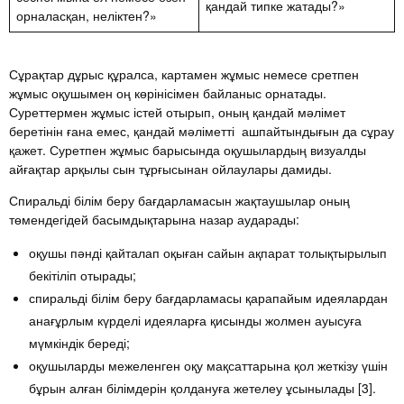
қандай типке жатады?»
орналасқан, неліктен?»
Сұрақтар дұрыс құралса, картамен жұмыс немесе сретпен
жұмыс оқушымен оң көрінісімен байланыс орнатады.
Суреттермен жұмыс істей отырып, оның қандай мәлімет
беретінін ғана емес, қандай мәліметті ашпайтындығын да сұрау
қажет. Суретпен жұмыс барысында оқушылардың визуалды
айғақтар арқылы сын тұрғысынан ойлаулары дамиды.
Спиральді білім беру бағдарламасын жақтаушылар оның
төмендегідей басымдықтарына назар аударады:
оқушы пәнді қайталап оқыған сайын ақпарат толықтырылып
бекітіліп отырады;
спиральді білім беру бағдарламасы қарапайым идеялардан
анағұрлым күрделі идеяларға қисынды жолмен ауысуға
мүмкіндік береді;
оқушыларды межеленген оқу мақсаттарына қол жеткізу үшін
бұрын алған білімдерін қолдануға жетелеу ұсынылады [3].