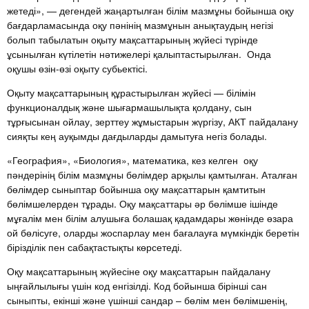
жетеді», — дегендей жаңартылған білім мазмұны бойынша оқу
бағдарламасында оқу пәнінің мазмұнын анықтаудың негізі
болып табылатын оқыту мақсаттарының жүйесі түрінде
ұсынылған күтілетін нәтижелері қалыптастырылған. Онда
оқушы өзін-өзі оқыту субьектісі.
Оқыту мақсаттарының құрастырылған жүйесі — білімін
функционалдық және шығармашылықта қолдану, сын
тұрғысынан ойлау, зерттеу жұмыстарын жүргізу, АКТ пайдалану
сияқты кең ауқымды дағдыларды дамытуға негіз болады.
«География», «Биология», математика, кез келген оқу
пәндерінің білім мазмұны бөлімдер арқылы қамтылған. Аталған
бөлімдер сыныптар бойынша оқу мақсаттарын қамтитын
бөлімшелерден тұрады. Оқу мақсаттары әр бөлімше ішінде
мұғалім мен білім алушыға болашақ қадамдары жөнінде өзара
ой бөлісуге, оларды жоспарлау мен бағалауға мүмкіндік беретін
бірізділік пен сабақтастықты көрсетеді.
Оқу мақсаттарының жүйесіне оқу мақсаттарын пайдалану
ыңғайлылығы үшін код енгізілді. Код бойынша бірінші сан
сыныпты, екінші және үшінші сандар – бөлім мен бөлімшенің,