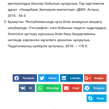
критериалдық бағалау бойынша нұсқаулық. Оқу-әдістемелік
құрал. «Назарбаев Зияткерлік мектептері» ДББҰ. Астана,
2016. -54 б.
Қазақстан Республикасында орта білім мазмұнын жаңарту
шеңберінде «География» пәні бойынша педагог кадрлардың
біліктілігін арттыру курсының білім беру бағдарламасы
негізінде әзірленген мұғалімге арналған нұсқаулық.
Педагогикалық шеберлік орталығы, 2016. – 118 б.
Facebook
Twitter
LinkedIn
Google+
VK
WhatsApp
Email
Telegram
Skype