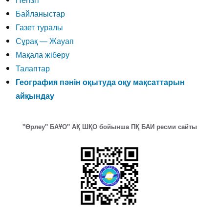
Байланыстар
Газет туралы
Сұрақ — Жауап
Мақала жіберу
Талаптар
География пәнін оқытуда оқу мақсаттарын
айқындау
"Өрлеу" БАҰО" АҚ ШҚО бойынша ПҚ БАИ ресми сайты