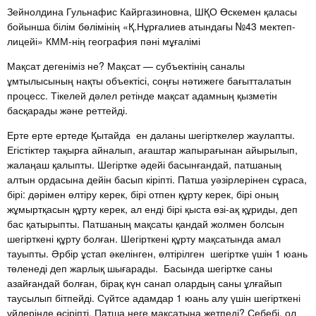
Зейнолдина Гульнафис Кайргазиновна, ШҚО Өскемен қаласы
бойынша білім бөлімінің «Қ.Нұрғалиев атындағы №43 мектеп-
лицейі» КММ-нің география пәні мұғалімі
Мақсат дегеніміз не? Мақсат — субъектінің саналы
ұмтылысының нақты объектісі, соңғы нәтижеге бағытталатын
процесс. Тікелей дәлел ретінде мақсат адамның қызметін
басқарады және реттейді.
Ерте ерте ертеде Қытайда ен даланы шегірткелер жаулапты.
Егістіктер тақырға айналып, ағаштар жапырағынан айырылып,
жалаңаш қалыпты. Шегіртке әдейі басынғандай, патшаның
алтын ордасына дейін басып кіріпті. Патша уәзірлерінен сұраса,
бірі: дәрімен өлтіру керек, бірі отпен құрту керек, бірі оның
жұмыртқасын құрту керек, ал енді бірі қыста өзі-ақ құриды, деп
бас қатырыпты. Патшаның мақсаты қандай жолмен болсын
шегірткені құрту болған. Шегірткені құрту мақсатында амал
тауыпты. Әрбір ұстап әкелінген, өлтірілген шегіртке үшін 1 юань
төленеді деп жарлық шығарады. Басында шегіртке саны
азайғандай болған, бірақ күн санап олардың саны ұлғайып
таусылып бітпейді. Сүйтсе адамдар 1 юань алу үшін шегірткені
үйлерінде өсіріпті. Патша неге мақсатына жетпеді? Себебі, ол