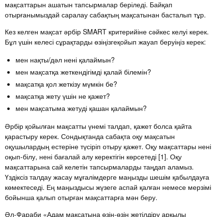
мақсаттарын ашатын тапсырмалар беріледі. Байқап
отырғанымыздай саралау сабақтың мақсатынан басталып тұр.
Кез келген мақсат әрбір SMART критерийіне сәйкес келуі керек.
Бұл үшін келесі сұрақтарды өзіңізгеқойып жауап беруіңіз керек:
мен нақты/дәл нені қалаймын?
мен мақсатқа жеткендігімді қалай білемін?
мақсатқа қол жеткізу мүмкін бе?
мақсатқа жету үшін не қажет?
мен мақсатыма жетуді қашан қалаймын?
Әрбір қойылған мақсатты үнемі талдап, қажет болса қайта
қарастыру керек. Сондықтанда сабақта оқу мақсатын
оқушылардың естеріне түсіріп отыру қажет. Оқу мақсаттары нені
оқып-білу, нені бағалай алу керектігін көрсетеді [1]. Оқу
мақсаттарына сай келетін тапсырмаларды таңдап аламыз.
Үздіксіз талдау жасау мұғалімдерге маңызды шешім қабылдауға
көмектеседі. Ең маңыздысы жүзеге аспай қалған немесе мерзімі
бойынша қалып отырған мақсаттарға мән беру.
Әл-Фараби «Адам мақсатына өзін-өзін жетілдіру арқылы