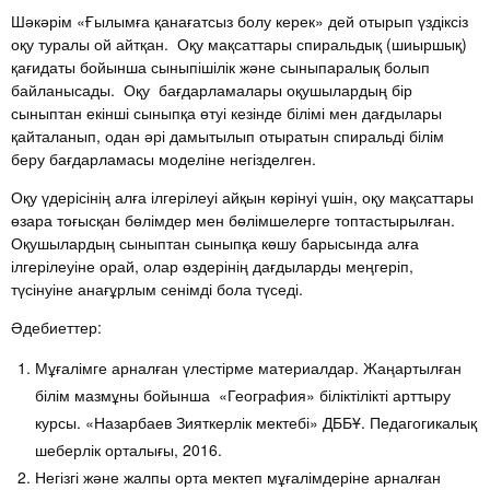
Шәкәрім «Ғылымға қанағатсыз болу керек» дей отырып үздіксіз
оқу туралы ой айтқан. Оқу мақсаттары спиральдық (шиыршық)
қағидаты бойынша сыныпішілік және сыныпаралық болып
байланысады. Оқу бағдарламалары оқушылардың бір
сыныптан екінші сыныпқа өтуі кезінде білімі мен дағдылары
қайталанып, одан әрі дамытылып отыратын спиральді білім
беру бағдарламасы моделіне негізделген.
Оқу үдерісінің алға ілгерілеуі айқын көрінуі үшін, оқу мақсаттары
өзара тоғысқан бөлімдер мен бөлімшелерге топтастырылған.
Оқушылардың сыныптан сыныпқа көшу барысында алға
ілгерілеуіне орай, олар өздерінің дағдыларды меңгеріп,
түсінуіне анағұрлым сенімді бола түседі.
Әдебиеттер:
Мұғалімге арналған үлестірме материалдар. Жаңартылған
білім мазмұны бойынша «География» біліктілікті арттыру
курсы. «Назарбаев Зияткерлік мектебі» ДББҰ. Педагогикалық
шеберлік орталығы, 2016.
Негізгі және жалпы орта мектеп мұғалімдеріне арналған