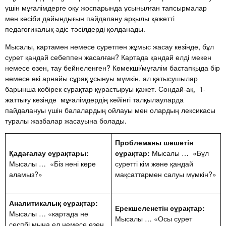
үшін мұғалімдерге оқу жоспарында ұсынылған тапсырмалар
мен кәсіби дайындығын пайдалану арқылы қажетті
педагогикалық әдіс-тәсілдерді қолданады.
Мысалы, картамен немесе суретпен жұмыс жасау кезінде, бұл
сурет қандай себеппен жасалған? Картада қандай елді мекен
немесе өзен, тау бейнеленген? Көмекші/мұғалім бастапқыда бір
немесе екі арнайы сұрақ ұсынуы мүмкін, ал қатысушылар
барынша көбірек сұрақтар құрастыруы қажет. Сондай-ақ, 1-
жаттығу кезінде мұғалімдердің кейінгі талқылауларда
пайдалануы үшін балалардың ойлауы мен олардың лексикасы
туралы жазбалар жасауына болады.
Проблеманы шешетін
Қадағалау сұрақтары:
сұрақтар:
Мысалы … «Бұл
Мысалы … «Біз нені көре
суретті кім және қандай
аламыз?»
мақсаттармен салуы мүмкін?»
Аналитикалық сұрақтар:
Ерекшеленетін сұрақтар:
Мысалы … «картада не
Мысалы … «Осы сурет
сеспбі мына ел немесе өзен