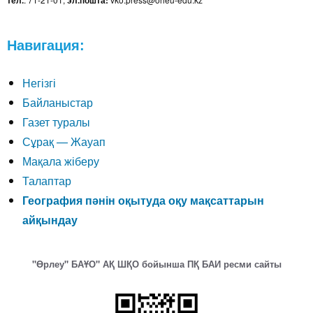
тел.
эл.пошта:
Навигация:
Негізгі
Байланыстар
Газет туралы
Сұрақ — Жауап
Мақала жіберу
Талаптар
География пәнін оқытуда оқу мақсаттарын
айқындау
"Өрлеу" БАҰО" АҚ ШҚО бойынша ПҚ БАИ ресми сайты