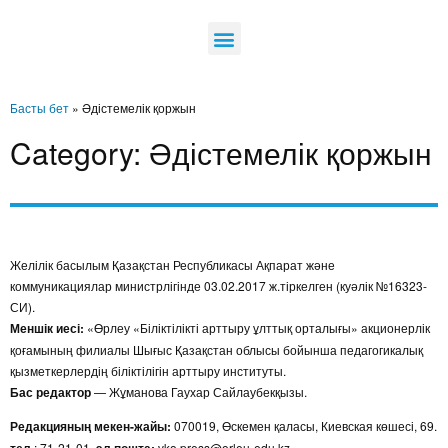
Басты бет
»
Әдістемелік қоржын
Category: Әдістемелік қоржын
Желілік басылым Қазақстан Республикасы Ақпарат және
коммуникациялар министрлігінде 03.02.2017 ж.тіркелген (куәлік №16323-
СИ).
Меншік иесі:
«Өрлеу «Біліктілікті арттыру ұлттық орталығы» акционерлік
қоғамының филиалы Шығыс Қазақстан облысы бойынша педагогикалық
қызметкерлердің біліктілігін арттыру институты.
Бас редактор
— Жұманова Гаухар Сайлаубекқызы.
Редакцияның мекен-жайы:
070019, Өскемен қаласы, Киевская көшесі, 69.
: 71-21-01,
vko.press@orleu-edu.kz