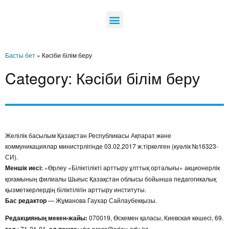
Басты бет
»
Кәсіби білім беру
Category: Кәсіби білім беру
Желілік басылым Қазақстан Республикасы Ақпарат және
коммуникациялар министрлігінде 03.02.2017 ж.тіркелген (куәлік №16323-
СИ).
Меншік иесі:
«Өрлеу «Біліктілікті арттыру ұлттық орталығы» акционерлік
қоғамының филиалы Шығыс Қазақстан облысы бойынша педагогикалық
қызметкерлердің біліктілігін арттыру институты.
Бас редактор
— Жұманова Гаухар Сайлаубекқызы.
Редакцияның мекен-жайы:
070019, Өскемен қаласы, Киевская көшесі, 69.
: 71-21-01,
vko.press@orleu-edu.kz