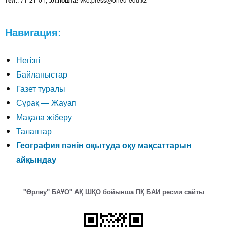
тел.
эл.пошта:
Навигация:
Негізгі
Байланыстар
Газет туралы
Сұрақ — Жауап
Мақала жіберу
Талаптар
География пәнін оқытуда оқу мақсаттарын
айқындау
"Өрлеу" БАҰО" АҚ ШҚО бойынша ПҚ БАИ ресми сайты